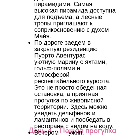
пирамидами. Самая
высокая пирамида доступна
для подъёма, а лесные
тропы приглашают к
соприкосновению с духом
Майя.
По дороге заедем в
закрытую резиденцию
Пуэрто Авентурас —
уютную марину с яхтами,
гольф-полями и
атмосферой
респектабельного курорта.
Это не просто обеденная
остановка, а приятная
прогулка по живописной
территории. Здесь можно
увидеть дельфинов и
ламантинов и пообедать в
ресторане с видом на воду.
День 4 - Пешая прогулка
Вечером — ужин.