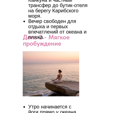
Канкуна и частный
трансфер до бутик-отеля
на берегу Карибского
моря.
Вечер свободен для
отдыха и первых
впечатлений от океана и
День 2 - Мягкое
пляжа.
пробуждение
Утро начинается с
йоги прямо у океана,