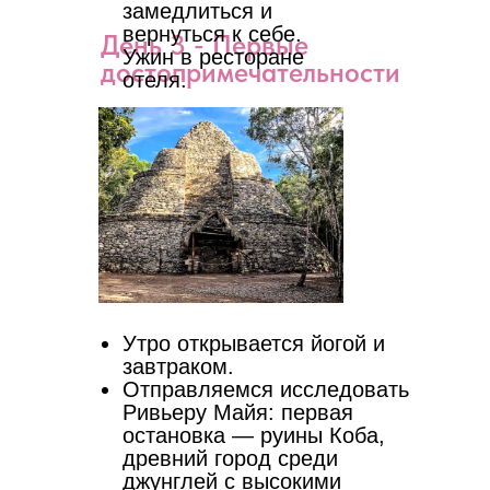
замедлиться и
вернуться к себе.
День 3 - Первые
Ужин в ресторане
достопримечательности
отеля.
Утро открывается йогой и
завтраком.
Отправляемся исследовать
Ривьеру Майя: первая
остановка — руины Коба,
древний город среди
джунглей с высокими