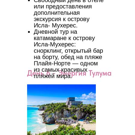
Свободный день в отеле
или предоставления
дополнительная
экскурсия к острову
Исла- Мухерес.
Дневной тур на
катамаране к острову
Исла-Мухерес:
снорклинг, открытый бар
на борту, обед на пляже
Плайя-Норте — одном
из самых красивых
День 6 - Энергия Тулума
пляжей мира.